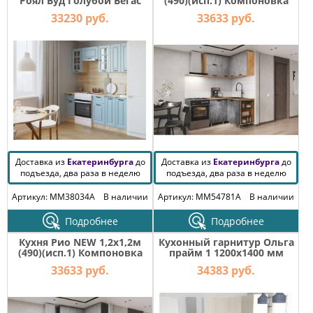
Роял Вуд Голубой Вегас
(490)(исп.1) Компоновка
2000 мм
№6 Бетон светлый/ Бетон
33230 руб.
33633 руб.
темный, Дуб Крафт
Доставка из
Екатеринбурга
до
Доставка из
Екатеринбурга
до
подъезда, два раза в неделю
подъезда, два раза в неделю
Артикул: MM38034A
В наличии
Артикул: MM54781A
В наличии
Подробнее
Подробнее
Кухня Рио NEW 1,2х1,2м
Кухонный гарнитур Ольга
(490)(исп.1) Компоновка
прайм 1 1200х1400 мм
№6 Бетон светлый/ Бетон
33633 руб.
34383 руб.
темный, Графит