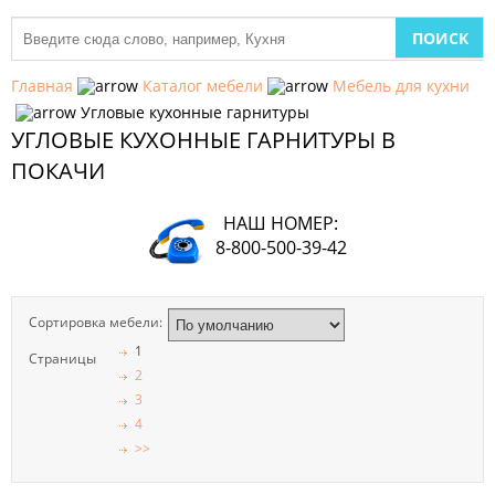
МЕБЕЛЬ
ДЛЯ
Главная
Каталог мебели
Мебель для кухни
КУХНИ
Угловые кухонные гарнитуры
УГЛОВЫЕ КУХОННЫЕ ГАРНИТУРЫ В
ДЕТСКАЯ
МЕБЕЛЬ
ПОКАЧИ
МЯГКАЯ
НАШ НОМЕР:
МЕБЕЛЬ
8-800-500-39-42
ШКАФЫ
Сортировка мебели:
МЕБЕЛЬ
ДЛЯ
1
Страницы
СПАЛЬНИ
2
3
МЕБЕЛЬ
4
ДЛЯ
>>
ГОСТИНОЙ