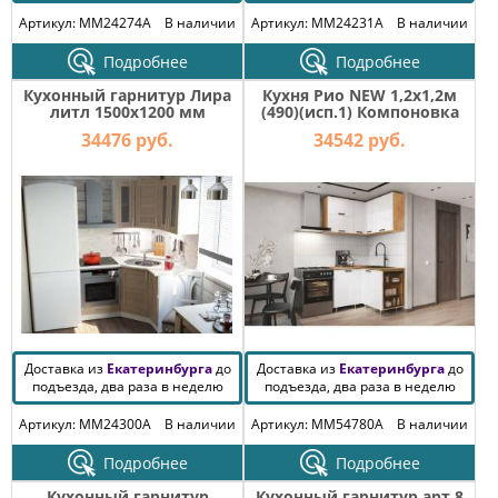
Артикул: MM24274A
В наличии
Артикул: MM24231A
В наличии
Подробнее
Подробнее
Кухонный гарнитур Лира
Кухня Рио NEW 1,2х1,2м
литл 1500х1200 мм
(490)(исп.1) Компоновка
№6 Белый глянец/Дуб
34476 руб.
34542 руб.
Крафт
Доставка из
Екатеринбурга
до
Доставка из
Екатеринбурга
до
подъезда, два раза в неделю
подъезда, два раза в неделю
Артикул: MM24300A
В наличии
Артикул: MM54780A
В наличии
Подробнее
Подробнее
Кухонный гарнитур
Кухонный гарнитур арт 8