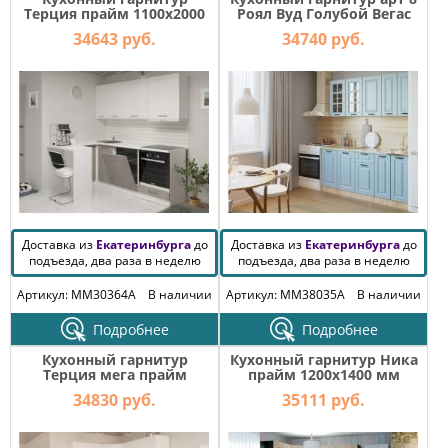
Терция прайм 1100х2000
Роял Вуд Голубой Вегас
мм
1800 мм
34643 руб.
34740 руб.
Доставка из
Екатеринбурга
до
Доставка из
Екатеринбурга
до
подъезда, два раза в неделю
подъезда, два раза в неделю
Артикул: MM30364A
В наличии
Артикул: MM38035A
В наличии
Подробнее
Подробнее
Кухонный гарнитур
Кухонный гарнитур Ника
Терция мега прайм
прайм 1200х1400 мм
1200х1600 мм
34830 руб.
35111 руб.