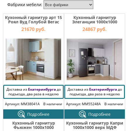
МЕБЕЛЬ
Фабрики мебели:
ДЛЯ
ПРИХОЖЕЙ
Кухонный гарнитур арт 15
Кухонный гарнитур
Роял Вуд Голубой Вегас
Элеганция 1000х1000
1000 мм
КОМПЬЮТЕРНЫЕ
21670 руб.
24867 руб.
СТОЛЫ
ОФИСНАЯ
МЕБЕЛЬ
МАТРАСЫ
МЕБЕЛЬ
ДЛЯ
ВАННОЙ
Доставка из
Екатеринбурга
до
Доставка из
Екатеринбурга
до
подъезда, два раза в неделю
подъезда, два раза в неделю
МЕБЕЛЬ-
Артикул: MM38041A
В наличии
Артикул: MM55248A
В наличии
ТРАНСФОРМЕР
Подробнее
Подробнее
РАЗНАЯ
Кухонный гарнитур
Кухонный гарнитур Капри
МЕБЕЛЬ
Фьюжен 1000х1000
1000х1000 верх МДФ