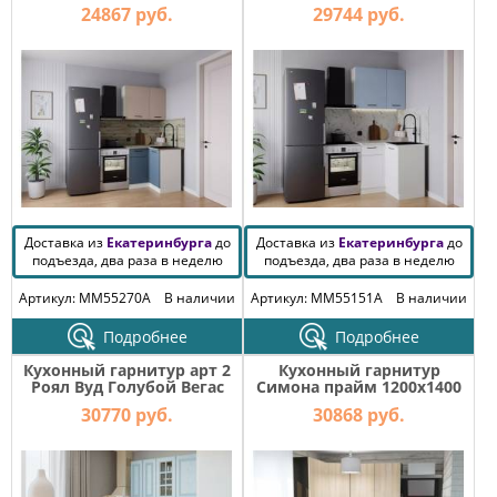
КОМОДЫ
24867 руб.
29744 руб.
ЖУРНАЛЬНЫЕ
СТОЛЫ
ТУАЛЕТНЫЕ
СТОЛИКИ
БАНКЕТКИ
И
ДИВАНЧИКИ
САДОВАЯ
Доставка из
МЕБЕЛЬ
Екатеринбурга
до
Доставка из
Екатеринбурга
до
подъезда, два раза в неделю
подъезда, два раза в неделю
ЗЕРКАЛА
Артикул: MM55270A
В наличии
Артикул: MM55151A
В наличии
Подробнее
Подробнее
ФАБРИКИ
Кухонный гарнитур арт 2
Кухонный гарнитур
МЕБЕЛИ
Роял Вуд Голубой Вегас
Симона прайм 1200х1400
1500 мм
мм
30770 руб.
30868 руб.