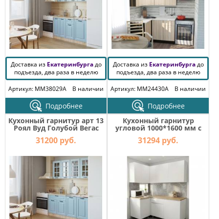
Доставка из
Екатеринбурга
до
Доставка из
Екатеринбурга
до
подъезда, два раза в неделю
подъезда, два раза в неделю
Артикул: MM38029A
В наличии
Артикул: MM24430A
В наличии
Подробнее
Подробнее
Кухонный гарнитур арт 13
Кухонный гарнитур
Роял Вуд Голубой Вегас
угловой 1000*1600 мм с
1600 мм
двумя столешницами
31200 руб.
31294 руб.