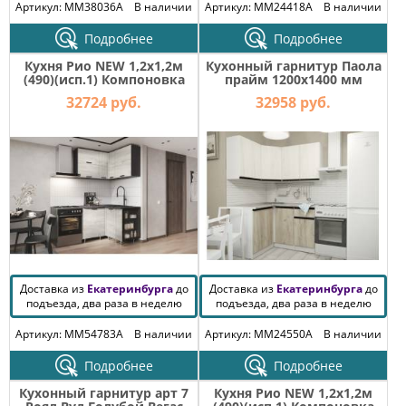
Артикул: MM38036A
В наличии
Артикул: MM24418A
В наличии
Подробнее
Подробнее
Кухня Рио NEW 1,2х1,2м
Кухонный гарнитур Паола
(490)(исп.1) Компоновка
прайм 1200х1400 мм
№6 Дуб Крафт Белый,
32724 руб.
32958 руб.
Графит
Доставка из
Екатеринбурга
до
Доставка из
Екатеринбурга
до
подъезда, два раза в неделю
подъезда, два раза в неделю
Артикул: MM54783A
В наличии
Артикул: MM24550A
В наличии
Подробнее
Подробнее
Кухонный гарнитур арт 7
Кухня Рио NEW 1,2х1,2м